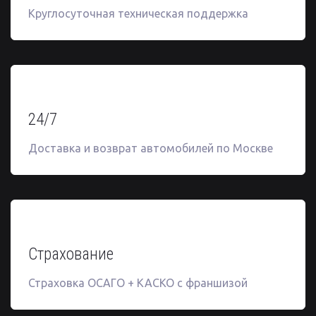
Круглосуточная техническая поддержка
24/7
Доставка и возврат автомобилей по Москве
Круиз-контроль, климат-контроль,
подлокотник, тонировка задней
сферы, камера заднего вида,
парктроники, подогревы руля,
сидений и множество других опций!
Страхование
Страховка ОСАГО + КАСКО с франшизой